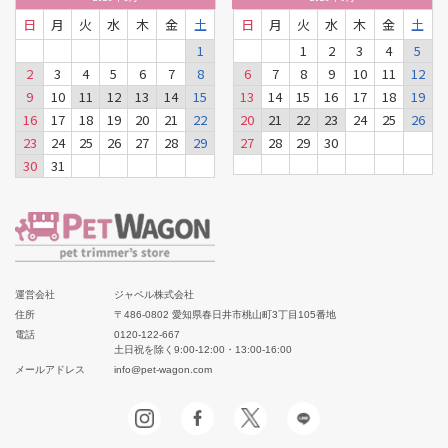
日
月
火
水
木
金
土
日
月
火
水
木
金
土
1
1
2
3
4
5
2
3
4
5
6
7
8
6
7
8
9
10
11
12
9
10
11
12
13
14
15
13
14
15
16
17
18
19
16
17
18
19
20
21
22
20
21
22
23
24
25
26
23
24
25
26
27
28
29
27
28
29
30
30
31
運営会社
ジャペル株式会社
住所
〒486-0802 愛知県春日井市桃山町3丁目105番地
電話
0120-122-667
土日祝を除く9:00-12:00・13:00-16:00
メールアドレス
info@pet-wagon.com