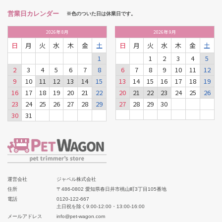
営業日カレンダー
※色のついた日は休業日です。
2026
年
8月
2026
年
9月
日
月
火
水
木
金
土
日
月
火
水
木
金
土
1
1
2
3
4
5
2
3
4
5
6
7
8
6
7
8
9
10
11
12
9
10
11
12
13
14
15
13
14
15
16
17
18
19
16
17
18
19
20
21
22
20
21
22
23
24
25
26
23
24
25
26
27
28
29
27
28
29
30
30
31
運営会社
ジャペル株式会社
住所
〒486-0802 愛知県春日井市桃山町3丁目105番地
電話
0120-122-667
土日祝を除く9:00-12:00・13:00-16:00
メールアドレス
info@pet-wagon.com