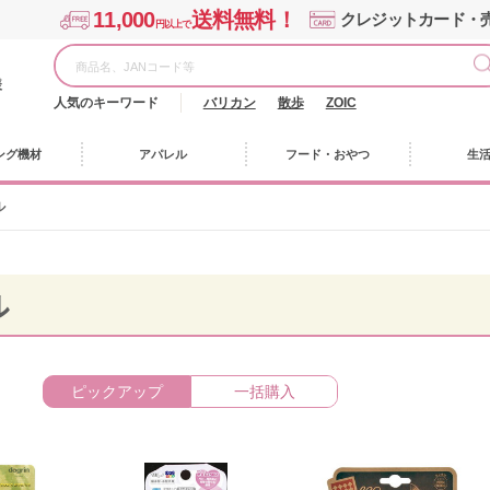
11,000
送料無料！
クレジットカード・
円以上で
様
人気のキーワード
バリカン
散歩
ZOIC
ング機材
アパレル
フード・おやつ
生
ル
ル
ピックアップ
一括購入