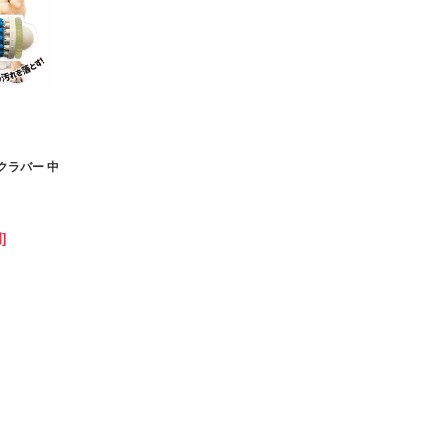
クラバー 中
]