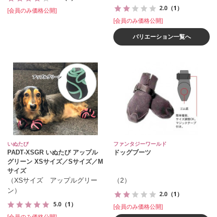
2.0
（1）
[会員のみ価格公開]
[会員のみ価格公開]
バリエーション一覧へ
いぬたび
ファンタジーワールド
PADT‐XSGR いぬたび アップル
ドッグブーツ
グリーン XSサイズ／Sサイズ／M
サイズ
（XSサイズ アップルグリー
（2）
ン）
2.0
（1）
5.0
（1）
[会員のみ価格公開]