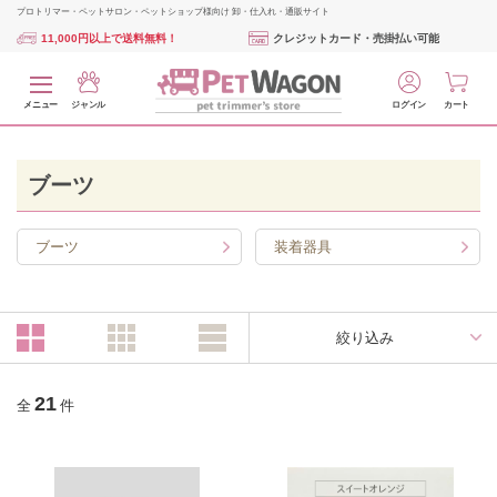
プロトリマー・ペットサロン・ペットショップ様向け 卸・仕入れ・通販サイト
11,000円以上で送料無料！
クレジットカード・売掛払い可能
メニュー
ジャンル
ログイン
カート
ブーツ
ブーツ
装着器具
絞り込み
21
全
件