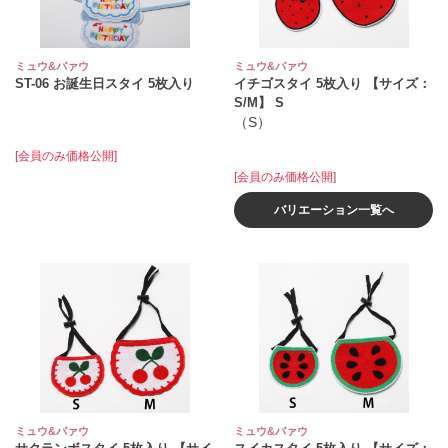
ミュウ&バァウ
ミュウ&バァウ
ST-06 お誕生日スタイ 5枚入り
イチゴスタイ 5枚入り 【サイズ：
S/M】 S
（S）
[会員のみ価格公開]
[会員のみ価格公開]
バリエーション一覧へ
ミュウ&バァウ
ミュウ&バァウ