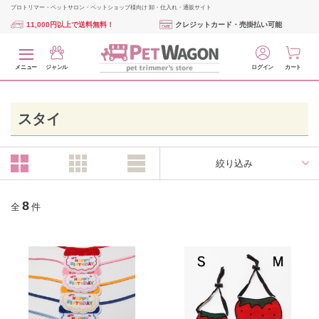
プロトリマー・ペットサロン・ペットショップ様向け 卸・仕入れ・通販サイト
11,000円以上で送料無料！
クレジットカード・売掛払い可能
メニュー
ジャンル
ログイン
カート
スタイ
絞り込み
8
全
件