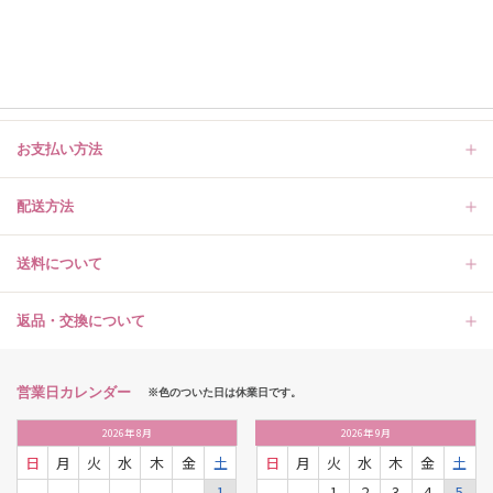
お支払い方法
配送方法
送料について
返品・交換について
営業日カレンダー
※色のついた日は休業日です。
2026
年
8月
2026
年
9月
日
月
火
水
木
金
土
日
月
火
水
木
金
土
1
1
2
3
4
5