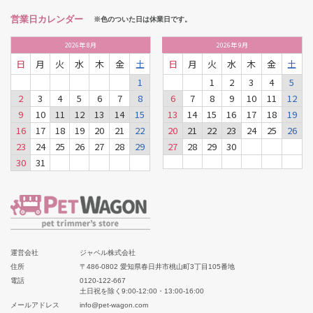
営業日カレンダー
※色のついた日は休業日です。
2026
年
8月
2026
年
9月
日
月
火
水
木
金
土
日
月
火
水
木
金
土
1
1
2
3
4
5
2
3
4
5
6
7
8
6
7
8
9
10
11
12
9
10
11
12
13
14
15
13
14
15
16
17
18
19
16
17
18
19
20
21
22
20
21
22
23
24
25
26
23
24
25
26
27
28
29
27
28
29
30
30
31
運営会社
ジャペル株式会社
住所
〒486-0802 愛知県春日井市桃山町3丁目105番地
電話
0120-122-667
土日祝を除く9:00-12:00・13:00-16:00
メールアドレス
info@pet-wagon.com