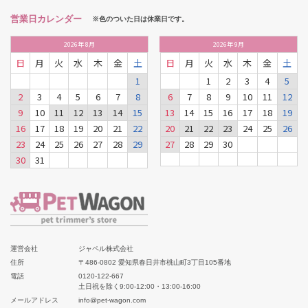
営業日カレンダー
※色のついた日は休業日です。
2026
年
8月
2026
年
9月
日
月
火
水
木
金
土
日
月
火
水
木
金
土
1
1
2
3
4
5
2
3
4
5
6
7
8
6
7
8
9
10
11
12
9
10
11
12
13
14
15
13
14
15
16
17
18
19
16
17
18
19
20
21
22
20
21
22
23
24
25
26
23
24
25
26
27
28
29
27
28
29
30
30
31
運営会社
ジャペル株式会社
住所
〒486-0802 愛知県春日井市桃山町3丁目105番地
電話
0120-122-667
土日祝を除く9:00-12:00・13:00-16:00
メールアドレス
info@pet-wagon.com