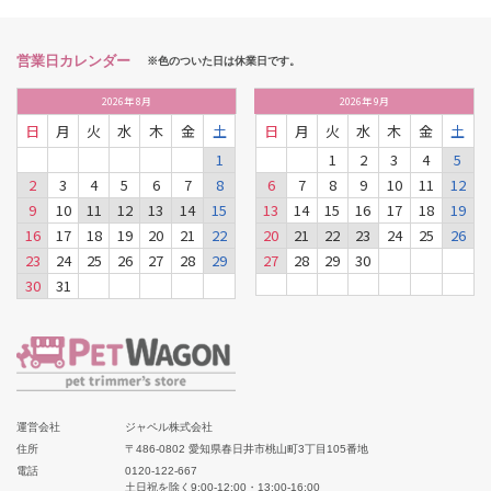
営業日カレンダー
※色のついた日は休業日です。
2026
年
8月
2026
年
9月
日
月
火
水
木
金
土
日
月
火
水
木
金
土
1
1
2
3
4
5
2
3
4
5
6
7
8
6
7
8
9
10
11
12
9
10
11
12
13
14
15
13
14
15
16
17
18
19
16
17
18
19
20
21
22
20
21
22
23
24
25
26
23
24
25
26
27
28
29
27
28
29
30
30
31
運営会社
ジャペル株式会社
住所
〒486-0802 愛知県春日井市桃山町3丁目105番地
電話
0120-122-667
土日祝を除く9:00-12:00・13:00-16:00