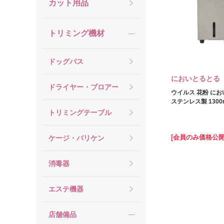
カット用品
トリミング機材
ドッグバス
においとるとる
ドライヤー・ブロアー
ウイルス 花粉 に
ステンレス製 1300
トリミングテーブル
[会員のみ価格公開
ケージ・バリケン
消毒器
エステ機器
店舗備品