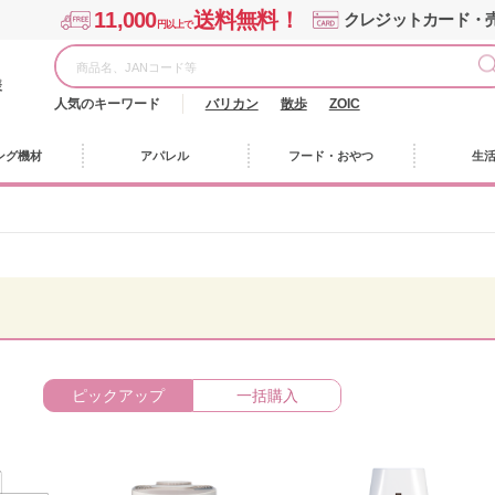
11,000
送料無料！
クレジットカード・
円以上で
様
人気のキーワード
バリカン
散歩
ZOIC
ング機材
アパレル
フード・おやつ
生
ピックアップ
一括購入