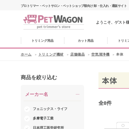
プロトリマー・ペットサロン・ペットショップ様向け 卸・仕入れ・通販サイト
ようこそ、ゲスト
トリミング用品
カット用品
トリミ
ホーム
トリミング機材
店舗備品
空気清浄機
本体
商品を絞り込む
本体
メーカー名
全
8
件
フェニックス・ライフ
多摩電子工業
日本理工医学研究所