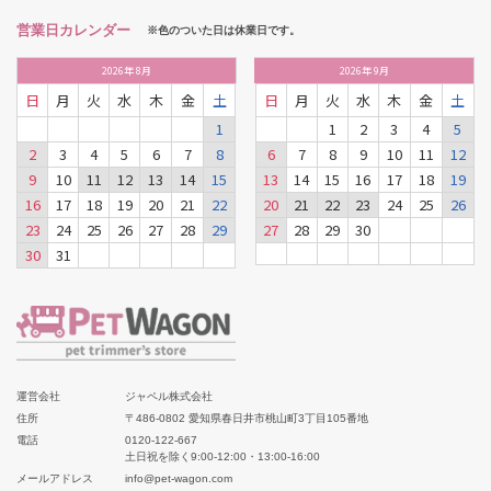
営業日カレンダー
※色のついた日は休業日です。
2026
年
8月
2026
年
9月
日
月
火
水
木
金
土
日
月
火
水
木
金
土
1
1
2
3
4
5
2
3
4
5
6
7
8
6
7
8
9
10
11
12
9
10
11
12
13
14
15
13
14
15
16
17
18
19
16
17
18
19
20
21
22
20
21
22
23
24
25
26
23
24
25
26
27
28
29
27
28
29
30
30
31
運営会社
ジャペル株式会社
住所
〒486-0802 愛知県春日井市桃山町3丁目105番地
電話
0120-122-667
土日祝を除く9:00-12:00・13:00-16:00
メールアドレス
info@pet-wagon.com