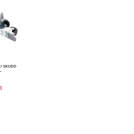
 SKUDO
ー
]