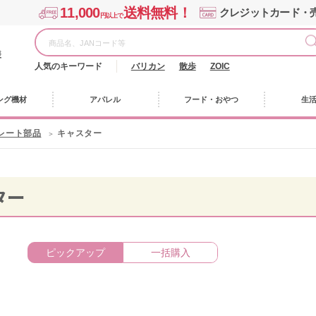
11,000
送料無料！
クレジットカード・
円以上で
様
人気のキーワード
バリカン
散歩
ZOIC
ング機材
アパレル
フード・おやつ
生
レート部品
キャスター
ター
ピックアップ
一括購入