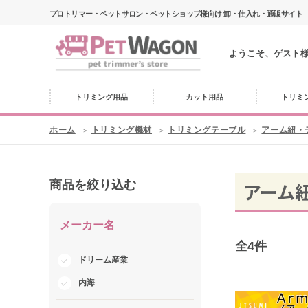
プロトリマー・ペットサロン・ペットショップ様向け 卸・仕入れ・通販サイト
ようこそ、ゲスト
トリミング用品
カット用品
トリミ
ホーム
トリミング機材
トリミングテーブル
アーム紐・
商品を絞り込む
アーム
メーカー名
全
4
件
ドリーム産業
内海