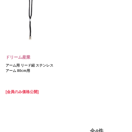
ドリーム産業
アーム用 リード紐 ステンレス
アーム 80cm用
[会員のみ価格公開]
全
4
件