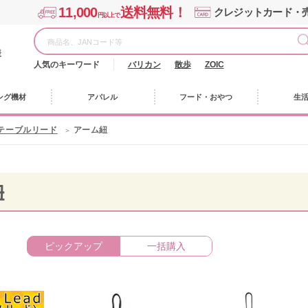
11,000
送料無料！
クレジットカード・
円以上で
様
人気のキーワード
バリカン
散歩
ZOIC
ング機材
アパレル
フード・おやつ
生
テーブルリード
アーム紐
紐
ピックアップ
一括購入