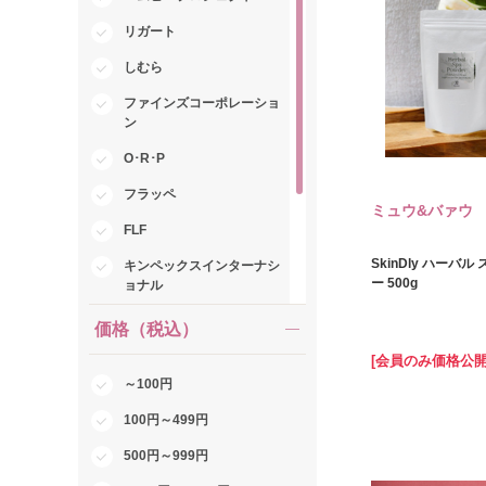
リガート
しむら
ファインズコーポレーショ
ン
O･R･P
フラッペ
ミュウ&バァウ
FLF
SkinDly ハーバル
キンペックスインターナシ
ー 500g
ョナル
紀陽除虫菊
価格（税込）
inufuwari
[会員のみ価格公開
～100円
BLOOM
100円～499円
ペットバリエーション
500円～999円