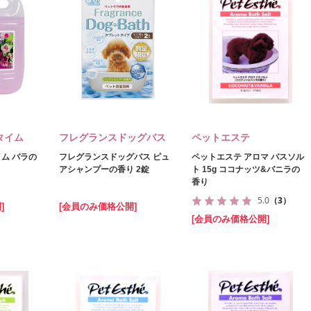
タイム
フレグランスドッグバス
ペットエステ
ム バラの
フレグランスドッグバス ピュ
ペットエステ アロマ バスソル
アシャンプーの香り 2錠
ト 15g ココナッツ&バニラの
香り
5.0
（3）
]
[会員のみ価格公開]
[会員のみ価格公開]