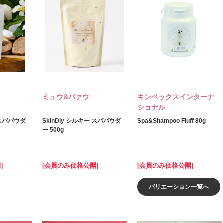
ミュウ&バァウ
キンペックスインターナ
ショナル
 スパパウダ
SkinDly シルキー スパパウダ
Spa&Shampoo Fluff 80g
ー 500g
]
[会員のみ価格公開]
[会員のみ価格公開]
バリエーション一覧へ