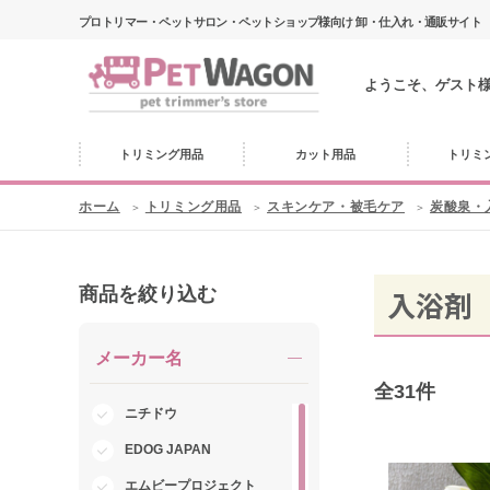
プロトリマー・ペットサロン・ペットショップ様向け 卸・仕入れ・通販サイト
ようこそ、ゲスト
トリミング用品
カット用品
トリミ
ホーム
トリミング用品
スキンケア・被毛ケア
炭酸泉・
商品を絞り込む
入浴剤
メーカー名
全
31
件
ニチドウ
EDOG JAPAN
エムビープロジェクト