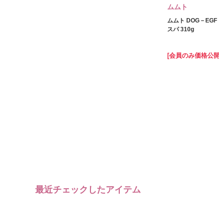
ムムト
ムムト DOG－EG
スパ 310g
[会員のみ価格公開
最近チェックしたアイテム