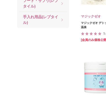
フード・サプリ(レプ
タイル)
マジックゼオ
手入れ用品(レプタイ
ル)
マジックゼオ デト
温泉
5
[会員のみ価格公開