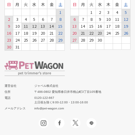
日
月
火
水
木
金
土
日
月
火
水
木
金
土
1
1
2
3
4
5
2
3
4
5
6
7
8
6
7
8
9
10
11
12
9
10
11
12
13
14
15
13
14
15
16
17
18
19
16
17
18
19
20
21
22
20
21
22
23
24
25
26
23
24
25
26
27
28
29
27
28
29
30
30
31
運営会社
ジャペル株式会社
住所
〒486-0802 愛知県春日井市桃山町3丁目105番地
電話
0120-122-667
土日祝を除く9:00-12:00・13:00-16:00
メールアドレス
info@pet-wagon.com