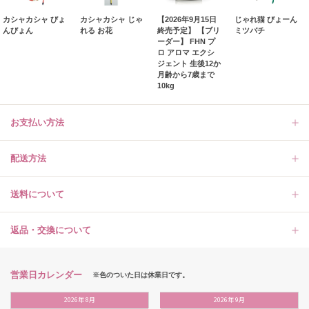
カシャカシャ びょ
カシャカシャ じゃ
【2026年9月15日
じゃれ猫 びょーん
んびょん
れる お花
終売予定】 【ブリ
ミツバチ
ーダー】 FHN プ
ロ アロマ エクシ
ジェント 生後12か
月齢から7歳まで
10kg
お支払い方法
配送方法
送料について
返品・交換について
営業日カレンダー
※色のついた日は休業日です。
2026
年
8月
2026
年
9月