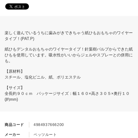
楽しく遊んでいるうちに歯みがきできちゃう紙ひもおもちゃのワイヤー
タイプ！(PAT.P)
紙ひもデンタルおもちゃのワイヤータイプ！針葉樹パルプからできた紙
ひもを使用しています。吸水性がいいからジェルやスプレーとの併用に
も。
【原材料】
スチール、塩化ビニル、紙、ポリエステル
【サイズ】
全長約９０ｃｍ パッケージサイズ：幅１６０×高さ３０５×奥行１０
(約mm)
商品コード
4984937666200
メーカー
ペッツルート