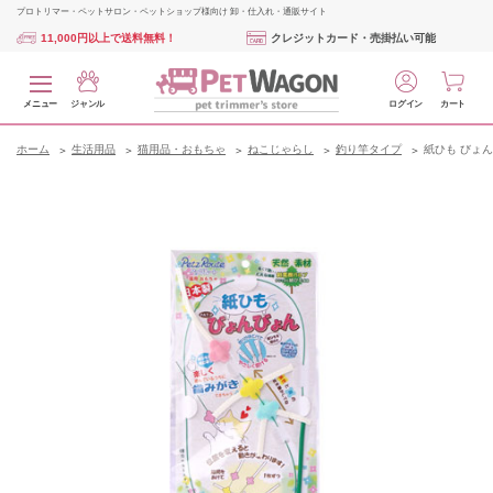
プロトリマー・ペットサロン・ペットショップ様向け 卸・仕入れ・通販サイト
11,000円以上で送料無料！
クレジットカード・売掛払い可能
メニュー
ジャンル
ログイン
カート
ホーム
生活用品
猫用品・おもちゃ
ねこじゃらし
釣り竿タイプ
紙ひも びょ