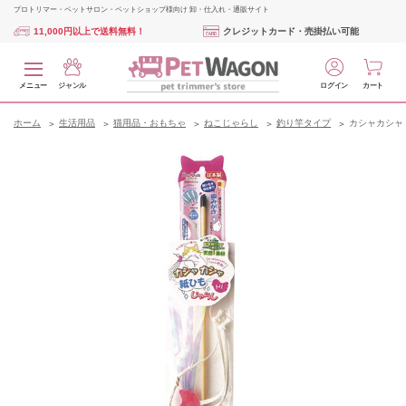
プロトリマー・ペットサロン・ペットショップ様向け 卸・仕入れ・通販サイト
11,000円以上で送料無料！
クレジットカード・売掛払い可能
メニュー
ジャンル
ログイン
カート
ホーム
生活用品
猫用品・おもちゃ
ねこじゃらし
釣り竿タイプ
カシャカシャ