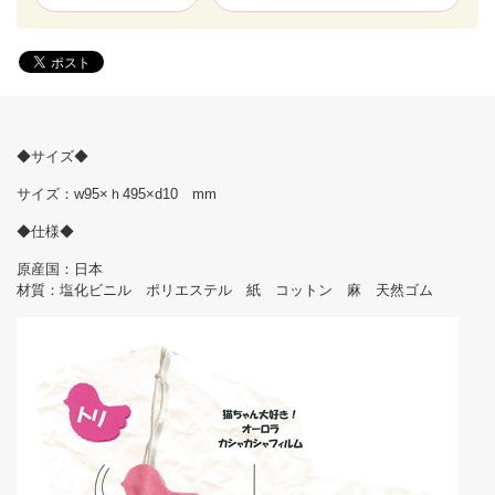
◆サイズ◆
サイズ：w95×ｈ495×d10 mm
◆仕様◆
原産国：日本
材質：塩化ビニル ポリエステル 紙 コットン 麻 天然ゴム