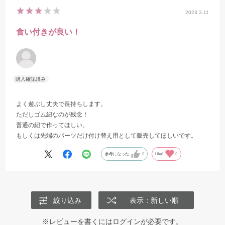
2023.3.11
食い付きが良い！
よく遊ぶし丈夫で長持ちします。
ただしゴム紐なのが残念！
普通の紐で作ってほしい。
もしくは先端のパーツだけ付け替え用として販売してほしいです。
参考になった
0
Like!
0
絞り込み
表示：新しい順
※レビューを書くには
ログイン
が必要です。