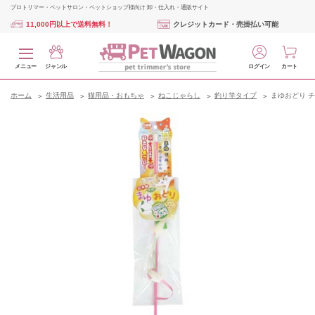
プロトリマー・ペットサロン・ペットショップ様向け 卸・仕入れ・通販サイト
11,000円以上で送料無料！
クレジットカード・売掛払い可能
メニュー
ジャンル
ログイン
カート
ホーム
生活用品
猫用品・おもちゃ
ねこじゃらし
釣り竿タイプ
まゆおどり 