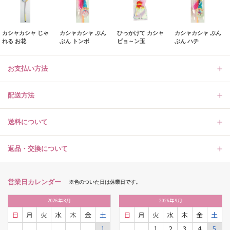
カシャカシャ じゃ
カシャカシャ ぶん
ひっかけて カシャ
カシャカシャ ぶん
れる お花
ぶん トンボ
ビョ～ン玉
ぶん ハチ
お支払い方法
配送方法
送料について
返品・交換について
営業日カレンダー
※色のついた日は休業日です。
2026
年
8月
2026
年
9月
日
月
火
水
木
金
土
日
月
火
水
木
金
土
1
1
2
3
4
5