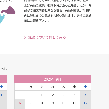
となります。
商品出荷には万全の注意をしておりますが、お買い
上げ商品に破損、初期不良があった場合、万が一商
品がご注文内容と異なる場合、商品到着後、7日以
内に弊社までご連絡をお願い致します。必ずご返送
前にご連絡下さい。
返品について詳しくみる
です。
2026
年
9月
土
日
月
火
水
木
金
土
1
1
2
3
4
5
8
6
7
8
9
10
11
12