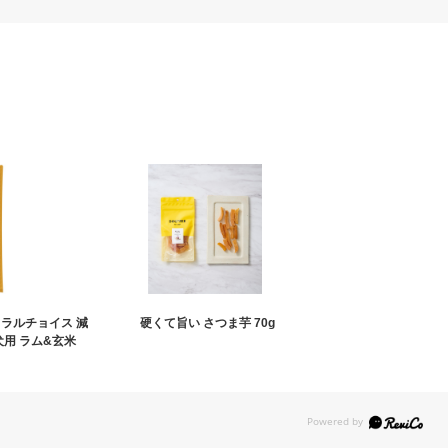
ュラルチョイス 減
硬くて旨い さつま芋 70g
犬用 ラム&玄米