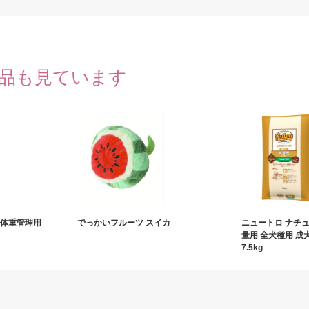
品も見ています
 体重管理用
でっかいフルーツ スイカ
ニュートロ ナチ
量用 全犬種用 成
7.5kg