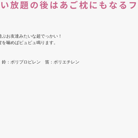
たい放題の後はあご枕にもなるフ
遊ぶお友達みたいな超でっかい！
ぽを噛めばピュピュ鳴ります。
 鈴：ポリプロピレン 笛：ポリエチレン