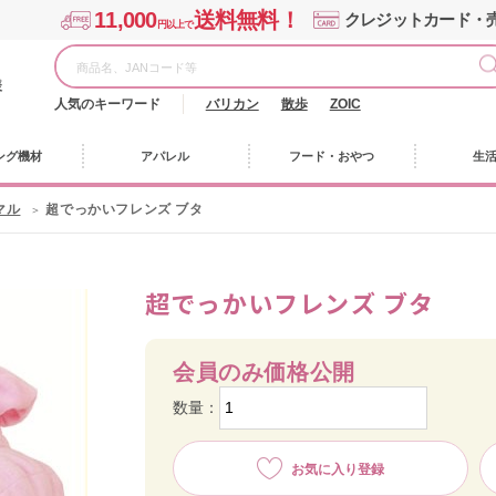
11,000
送料無料！
クレジットカード・
円以上で
様
人気のキーワード
バリカン
散歩
ZOIC
ング機材
アパレル
フード・おやつ
生
マル
超でっかいフレンズ ブタ
超でっかいフレンズ ブタ
会員のみ価格公開
数量：
お気に入り登録