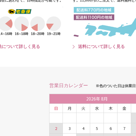
都合にあわせて、日時指定が可能です。
す。11,000円のご注文で、送料無料
法について詳しく見る
送料について詳しく見る
営業日カレンダー
※色のついた日は休業日
2026
年
8月
日
月
火
水
木
金
2
3
4
5
6
7