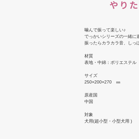
やり
噛んで振って楽しい♪
でっかいシリーズの一緒に
振ったらカラカラ音、しっ
材質
表地・中綿：ポリエステル
サイズ
250×200×270 ㎜
原産国
中国
対象
犬用(超小型・小型犬用 )