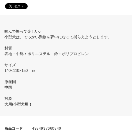
噛んで振って楽しい♪
小型犬は、でっかい動物を夢中になって捕らえようとします。
材質
表地・中綿：ポリエステル 鈴：ポリプロピレン
サイズ
140×110×150 ㎜
原産国
中国
対象
犬用(小型犬用 )
商品コード
4984937660840