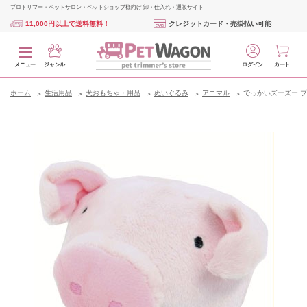
プロトリマー・ペットサロン・ペットショップ様向け 卸・仕入れ・通販サイト
11,000円以上で送料無料！
クレジットカード・売掛払い可能
メニュー
ジャンル
ログイン
カート
ホーム
生活用品
犬おもちゃ・用品
ぬいぐるみ
アニマル
でっかいズーズー 