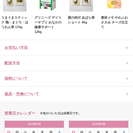
うまうまスティッ
グリニーズ デイリ
鹿の肉付 あばら骨
素材メモ やわふわ
ク 鶏・まぐろ・ほ
ーサプリ おなかの
ショート 40g
ささみ チーズ仕立
うれん草 170g
健康サポート
て
126g
お支払い方法
配送方法
送料について
返品・交換について
営業日カレンダー
※色のついた日は休業日です。
2026
年
8月
2026
年
9月
日
月
火
水
木
金
土
日
月
火
水
木
金
土