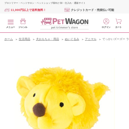
プロトリマー・ペットサロン・ペットショップ様向け 卸・仕入れ・通販サイト
11,000円以上で送料無料！
クレジットカード・売掛払い可能
メニュー
ジャンル
ログイン
カート
ホーム
生活用品
犬おもちゃ・用品
ぬいぐるみ
アニマル
でっかいズーズー 