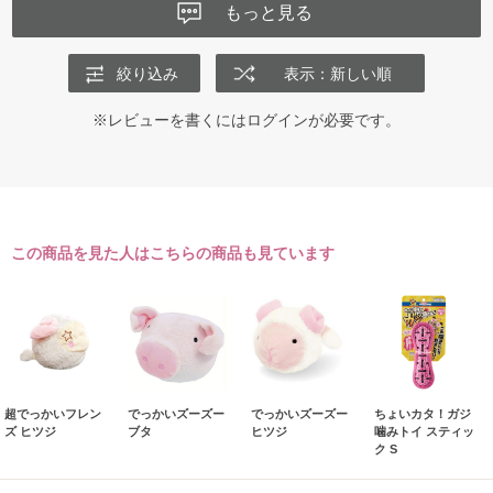
もっと見る
絞り込み
表示：新しい順
※レビューを書くには
ログイン
が必要です。
この商品を見た人はこちらの商品も見ています
超でっかいフレン
でっかいズーズー
でっかいズーズー
ちょいカタ！ガジ
ズ ヒツジ
ブタ
ヒツジ
噛みトイ スティッ
ク S