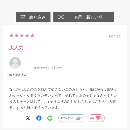
絞り込み
表示：新しい順
2026.8.3
大人気
年代:
60代
性別:
女性
なぜかわんこの心を掴んで離さないこのおもちゃ。先代がもう形状が
わからなくなるくらい使い切って、それでもあの子じゃなきゃ！とい
うのをそっと隠して、、3ヶ月ぶりの新しいおもちゃにご対面！大興
奮。ずっと離さず持っています。
参考になった
0
Like!
0