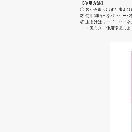
【使用方法】
① 袋から取り出すと虫よ
② 使用開始日をパッケー
③ 虫よけはリード・ハーネ
※風向き、使用環境により