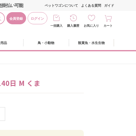
売掛払い可能
ペットワゴンについて
よくある質問
ガイド
会員登録
ログイン
一括購入
購入履歴
お気に入り
カート
活用品
鳥・小動物
観賞魚・水生生物
0日 M くま