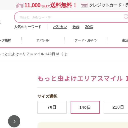
11,000
送料無料！
クレジットカード・
円以上で
様
人気のキーワード
バリカン
散歩
ZOIC
ング機材
アパレル
フード・おやつ
生
もっと虫よけエリアスマイル 140日 M くま
もっと虫よけエリアスマイル 14
サイズ選択
70日
210日
140日