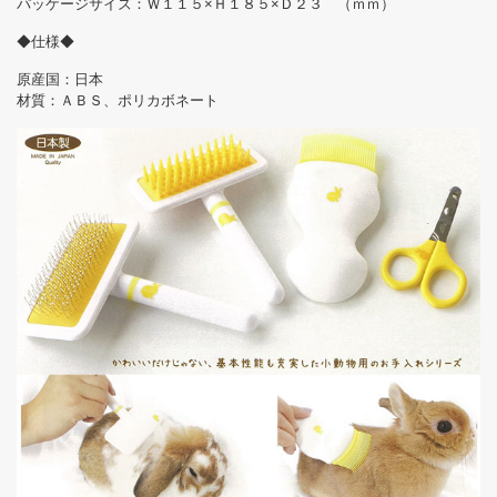
パッケージサイズ：Ｗ１１５×Ｈ１８５×Ｄ２３ （ｍｍ）
◆仕様◆
原産国：日本
材質：ＡＢＳ、ポリカボネート