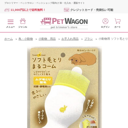
プロトリマー・ペットサロン・ペットショップ様向け 卸・仕入れ・通販サイト
11,000円以上で送料無料！
クレジットカード・売掛払い可能
メニュー
ジャンル
ログイン
カート
ホーム
鳥・小動物
小動物 用品
お手入れ用品
ブラシ
小動物用 ソフト毛とり