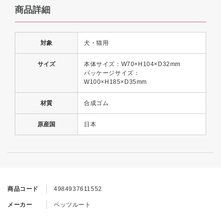
商品詳細
対象
犬・猫用
サイズ
本体サイズ：W70×H104×D32mm
パッケージサイズ：
W100×H185×D35mm
材質
合成ゴム
原産国
日本
商品コード
4984937611552
メーカー
ペッツルート