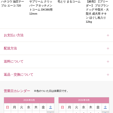
ハチコウ 油圧テー
サプリーム クリッ
毛とり まるコーム
【終売】【ブリー
ブル エーコ 720
パー アタッチメン
ダー】 プロプラン
トコーム DK380用
ドッグ 中型犬・大
12mm
型犬 成犬用 チキ
ン ほぐし粒入り
12kg
お支払い方法
配送方法
送料について
返品・交換について
営業日カレンダー
※色のついた日は休業日です。
2026
年
8月
2026
年
9月
日
月
火
水
木
金
土
日
月
火
水
木
金
土