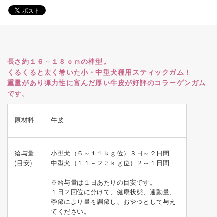
長さ約１６～１８ｃｍの棒型。
くるくると太く巻いた小・中型犬種用スティックガム！
重量があり弾力性に富んだ厚い牛皮が好評のコラーゲンガム
です。
原材料
牛皮
給与量
小型犬（５～１１ｋｇ位）３日～２日間
(目安)
中型犬（１１～２３ｋｇ位）２～１日間
※給与量は１日あたりの目安です。
１日２回位に分けて、健康状態、運動量、
季節により量を調節し、おやつとして与え
てください。