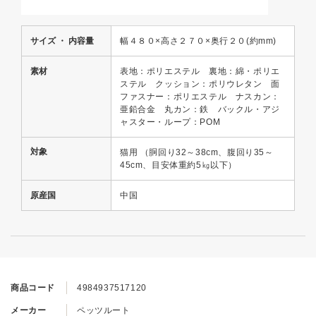
サイズ ・ 内容量
幅４８０×高さ２７０×奥行２０(約mm)
素材
表地：ポリエステル 裏地：綿・ポリエ
ステル クッション：ポリウレタン 面
ファスナー：ポリエステル ナスカン：
亜鉛合金 丸カン：鉄 バックル・アジ
ャスター・ループ：POM
対象
猫用 （胴回り32～38cm、腹回り35～
45cm、目安体重約5㎏以下）
原産国
中国
商品コード
4984937517120
メーカー
ペッツルート