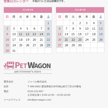
営業日カレンダー
※色のついた日は休業日です。
2026
年
8月
2026
年
9月
日
月
火
水
木
金
土
日
月
火
水
木
金
土
1
1
2
3
4
5
2
3
4
5
6
7
8
6
7
8
9
10
11
12
9
10
11
12
13
14
15
13
14
15
16
17
18
19
16
17
18
19
20
21
22
20
21
22
23
24
25
26
23
24
25
26
27
28
29
27
28
29
30
30
31
運営会社
ジャペル株式会社
住所
〒486-0802 愛知県春日井市桃山町3丁目105番地
電話
0120-122-667
土日祝を除く9:00-12:00・13:00-16:00
メールアドレス
info@pet-wagon.com