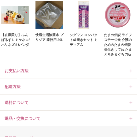
【在庫限り】ふん
快適生活除菌水 プ
シグワン コンパク
たまの伝説 ライフ
ばるず L ミケネコ/
リジア 業務用 20L
ト歯磨きセット ミ
ステージ食 介護の
ハリネズミ/パンダ
ディアム
ためのたまの伝説
長生きしてね たま
とろみまぐろ 70g
お支払い方法
配送方法
送料について
返品・交換について