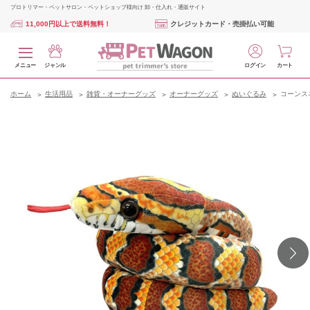
プロトリマー・ペットサロン・ペットショップ様向け 卸・仕入れ・通販サイト
11,000円以上で送料無料！
クレジットカード・売掛払い可能
メニュー
ジャンル
ログイン
カート
ホーム
生活用品
雑貨・オーナーグッズ
オーナーグッズ
ぬいぐるみ
コーンス