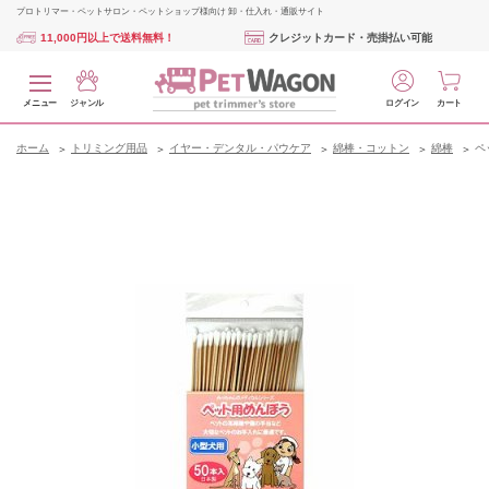
プロトリマー・ペットサロン・ペットショップ様向け 卸・仕入れ・通販サイト
11,000円以上で送料無料！
クレジットカード・売掛払い可能
メニュー
ジャンル
ログイン
カート
ホーム
トリミング用品
イヤー・デンタル・パウケア
綿棒・コットン
綿棒
ペ