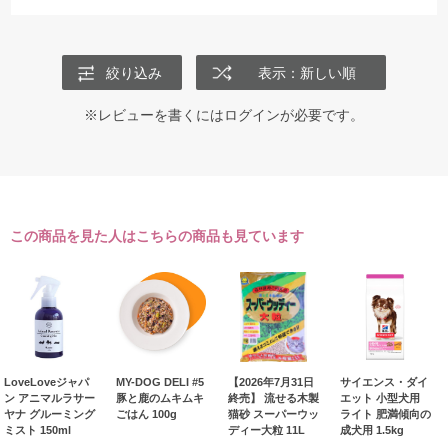
絞り込み
表示：新しい順
※レビューを書くには
ログイン
が必要です。
この商品を見た人はこちらの商品も見ています
LoveLoveジャパ
MY-DOG DELI #5
【2026年7月31日
サイエンス・ダイ
ン アニマルラサー
豚と鹿のムキムキ
終売】 流せる木製
エット 小型犬用
ヤナ グルーミング
ごはん 100g
猫砂 スーパーウッ
ライト 肥満傾向の
ミスト 150ml
ディー大粒 11L
成犬用 1.5kg