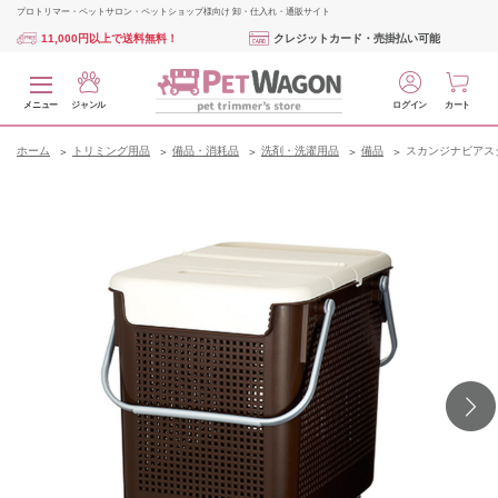
プロトリマー・ペットサロン・ペットショップ様向け 卸・仕入れ・通販サイト
11,000円以上で送料無料！
クレジットカード・売掛払い可能
メニュー
ジャンル
ログイン
カート
ホーム
トリミング用品
備品・消耗品
洗剤・洗濯用品
備品
スカンジナビアス