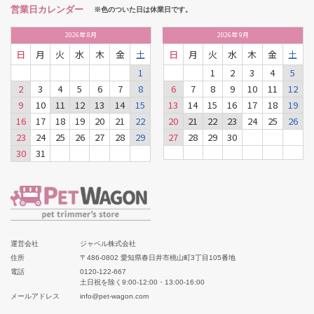
営業日カレンダー
※色のついた日は休業日です。
2026
年
8月
2026
年
9月
日
月
火
水
木
金
土
日
月
火
水
木
金
土
1
1
2
3
4
5
2
3
4
5
6
7
8
6
7
8
9
10
11
12
9
10
11
12
13
14
15
13
14
15
16
17
18
19
16
17
18
19
20
21
22
20
21
22
23
24
25
26
23
24
25
26
27
28
29
27
28
29
30
30
31
運営会社
ジャペル株式会社
住所
〒486-0802 愛知県春日井市桃山町3丁目105番地
電話
0120-122-667
土日祝を除く9:00-12:00・13:00-16:00
メールアドレス
info@pet-wagon.com