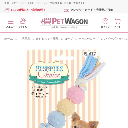
プロトリマー・ペットサロン・ペットショップ様向け 卸・仕入れ・通販サイト
11,000円以上で送料無料！
クレジットカード・売掛払い可能
メニュー
ジャンル
ログイン
カート
ホーム
生活用品
犬おもちゃ・用品
ロープ
ボール付ロープ
パピーズチョイス 