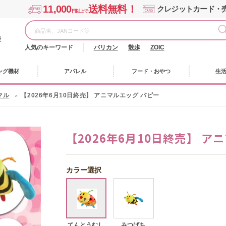
11,000
送料無料！
クレジットカード・
円以上で
様
人気のキーワード
バリカン
散歩
ZOIC
ング機材
アパレル
フード・おやつ
生
マル
【2026年6月10日終売】 アニマルエッグ パピー
【2026年6月10日終売】 ア
カラー選択
てんとうむし
みつばち