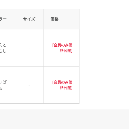
ラー
サイズ
価格
んと
[会員のみ価
-
むし
格公開]
つば
[会員のみ価
-
ち
格公開]