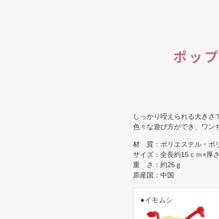
ポッ
しっかり咥えられる大きさ
色々な遊び方ができ、ワン
材 質：ポリエステル・ポ
サイズ：全長約15ｃｍ×厚
重 さ：約26ｇ
原産国：中国
●イモムシ