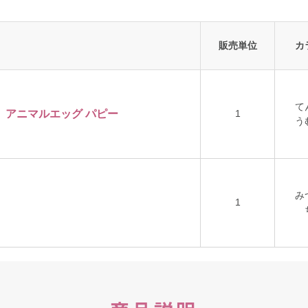
販売単位
カ
て
売】 アニマルエッグ パピー
1
う
み
1