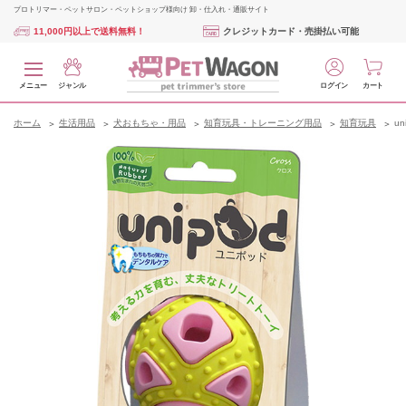
プロトリマー・ペットサロン・ペットショップ様向け 卸・仕入れ・通販サイト
11,000円以上で送料無料！
クレジットカード・売掛払い可能
メニュー
ジャンル
ログイン
カート
ホーム
生活用品
犬おもちゃ・用品
知育玩具・トレーニング用品
知育玩具
u