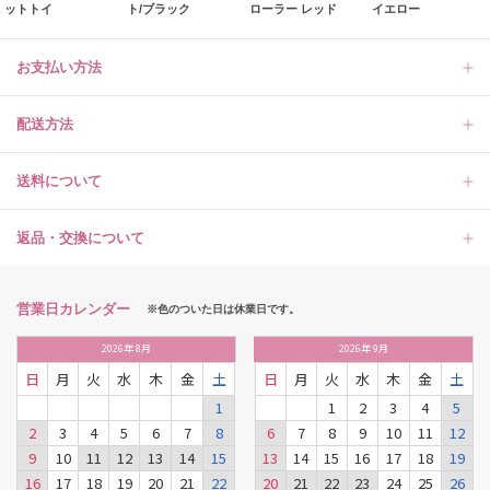
ットトイ
ト/ブラック
ローラー レッド
イエロー
お支払い方法
配送方法
送料について
返品・交換について
営業日カレンダー
※色のついた日は休業日です。
2026
年
8月
2026
年
9月
日
月
火
水
木
金
土
日
月
火
水
木
金
土
1
1
2
3
4
5
2
3
4
5
6
7
8
6
7
8
9
10
11
12
9
10
11
12
13
14
15
13
14
15
16
17
18
19
16
17
18
19
20
21
22
20
21
22
23
24
25
26