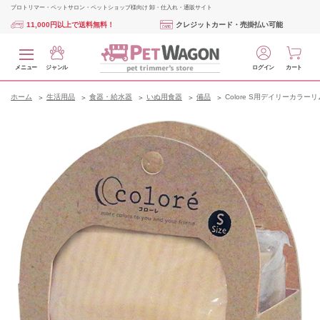
プロトリマー・ペットサロン・ペットショップ様向け 卸・仕入れ・通販サイト
11,000円以上で送料無料！
クレジットカード・売掛払い可能
メニュー
ジャンル
ログイン
カート
ホーム
生活用品
食器・給水器
いぬ用食器
備品
Colore S用デイリーカラ