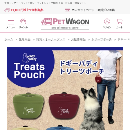
プロトリマー・ペットサロン・ペットショップ様向け 卸・仕入れ・通販サイト
11,000円以上で送料無料！
クレジットカード・売掛払い可能
メニュー
ジャンル
ログイン
カート
ホーム
生活用品
雑貨・オーナーグッズ
お散歩用品
トリーツポーチ
ドギーバ