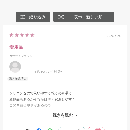
絞り込み
表示：新しい順
2024.6.28
愛用品
カラー：ブラウン
年代:
20代
性別:
男性
シリコンなので洗いやすく乾くのも早く
類似品もあるがそちらは薄く変形しやすく
この商品は厚さがあるので
形が変形して取り出しにくくなくなることもなく
続きを読む
快適です。
愛用品でもあり、生徒さんにも多く使ってもらっています！