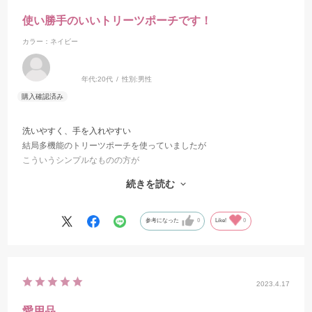
使い勝手のいいトリーツポーチです！
カラー：ネイビー
年代:
20代
性別:
男性
洗いやすく、手を入れやすい
結局多機能のトリーツポーチを使っていましたが
こういうシンプルなものの方が
飼い主さんも使いやすいのでおすすめ品としても推し出しています！
続きを読む
模造品等ありますが、どれよりもプラッツの方がシリコンの厚さがあ
り、耐久性も申し分ないかと思います。
参考になった
0
Like!
0
2023.4.17
愛用品