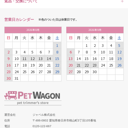
返品・交換について
営業日カレンダー
※色のついた日は休業日です。
2026
年
8月
2026
年
9月
日
月
火
水
木
金
土
日
月
火
水
木
金
土
1
1
2
3
4
5
2
3
4
5
6
7
8
6
7
8
9
10
11
12
9
10
11
12
13
14
15
13
14
15
16
17
18
19
16
17
18
19
20
21
22
20
21
22
23
24
25
26
23
24
25
26
27
28
29
27
28
29
30
30
31
運営会社
ジャペル株式会社
住所
〒486-0802 愛知県春日井市桃山町3丁目105番地
電話
0120-122-667