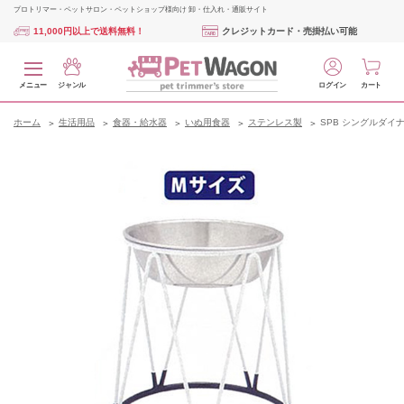
プロトリマー・ペットサロン・ペットショップ様向け 卸・仕入れ・通販サイト
11,000円以上で送料無料！
クレジットカード・売掛払い可能
メニュー
ジャンル
ログイン
カート
ホーム
生活用品
食器・給水器
いぬ用食器
ステンレス製
SPB シングルダイナー 