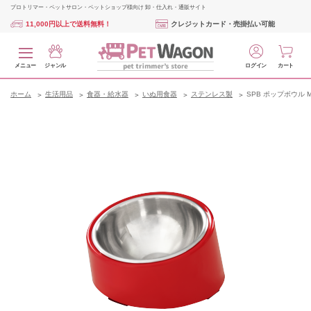
プロトリマー・ペットサロン・ペットショップ様向け 卸・仕入れ・通販サイト
11,000円以上で送料無料！
クレジットカード・売掛払い可能
メニュー
ジャンル
ログイン
カート
ホーム
生活用品
食器・給水器
いぬ用食器
ステンレス製
SPB ポップボウル 