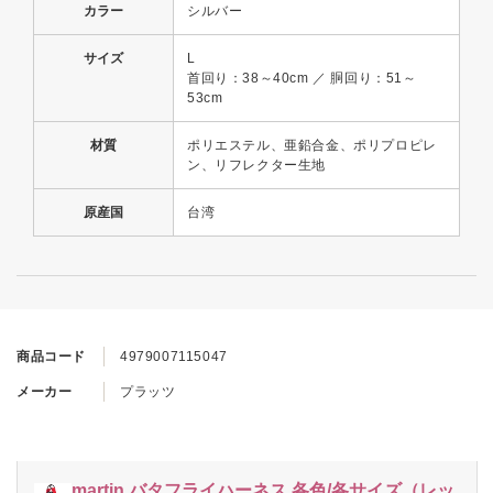
カラー
シルバー
サイズ
L
首回り：38～40cm ／ 胴回り：51～
53cm
材質
ポリエステル、亜鉛合金、ポリプロピレ
ン、リフレクター生地
原産国
台湾
商品コード
4979007115047
メーカー
プラッツ
martin バタフライハーネス 各色/各サイズ（レッ