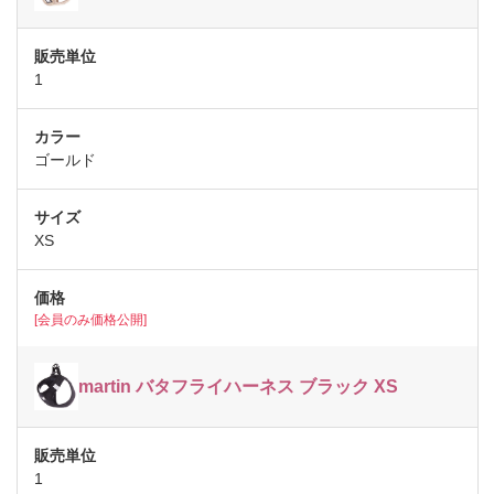
1
ゴールド
XS
[会員のみ価格公開]
martin バタフライハーネス ブラック XS
1