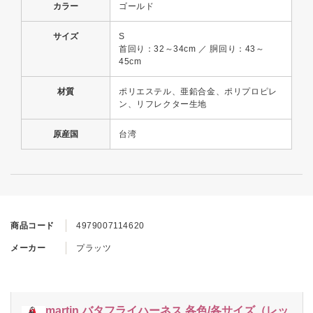
カラー
ゴールド
サイズ
S
首回り：32～34cm ／ 胴回り：43～
45cm
材質
ポリエステル、亜鉛合金、ポリプロピレ
ン、リフレクター生地
原産国
台湾
商品コード
4979007114620
メーカー
プラッツ
martin バタフライハーネス 各色/各サイズ（レッ