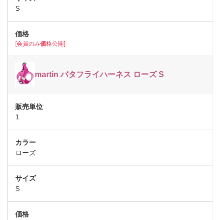
S
[会員のみ価格公開]
martin バタフライハーネス ローズ S
1
ローズ
S