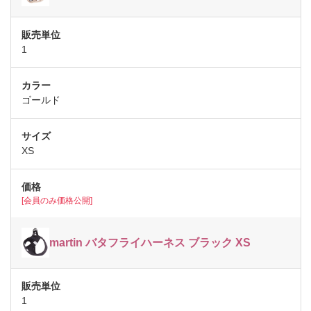
1
ゴールド
XS
[会員のみ価格公開]
martin バタフライハーネス ブラック XS
1