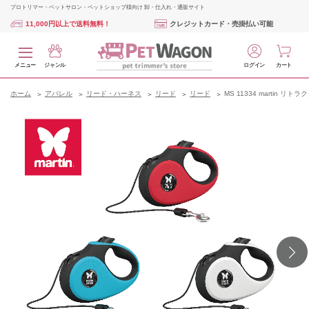
プロトリマー・ペットサロン・ペットショップ様向け 卸・仕入れ・通販サイト
11,000円以上で送料無料！
クレジットカード・売掛払い可能
メニュー
ジャンル
ログイン
カート
ホーム
アパレル
リード・ハーネス
リード
リード
MS 11334 martin リ