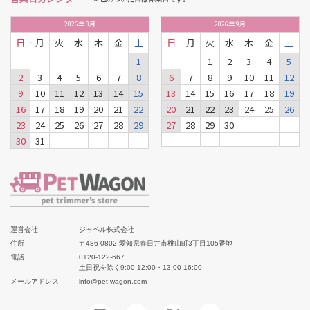
2026
年
8月
2026
年
9月
日
月
火
水
木
金
土
日
月
火
水
木
金
土
1
1
2
3
4
5
2
3
4
5
6
7
8
6
7
8
9
10
11
12
9
10
11
12
13
14
15
13
14
15
16
17
18
19
16
17
18
19
20
21
22
20
21
22
23
24
25
26
23
24
25
26
27
28
29
27
28
29
30
30
31
運営会社
ジャペル株式会社
住所
〒486-0802 愛知県春日井市桃山町3丁目105番地
電話
0120-122-667
土日祝を除く9:00-12:00・13:00-16:00
メールアドレス
info@pet-wagon.com