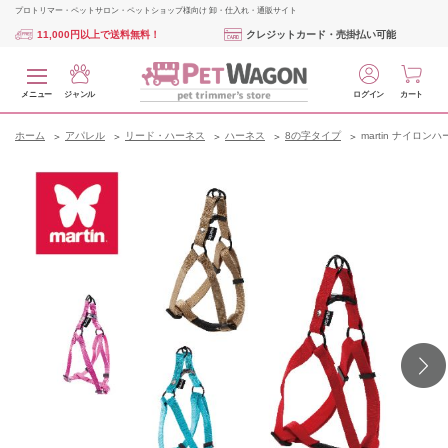
プロトリマー・ペットサロン・ペットショップ様向け 卸・仕入れ・通販サイト
11,000円以上で送料無料！
クレジットカード・売掛払い可能
メニュー
ジャンル
ログイン
カート
ホーム
アパレル
リード・ハーネス
ハーネス
8の字タイプ
martin ナイロン