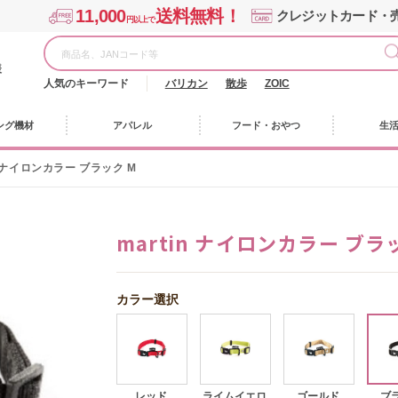
11,000
送料無料！
クレジットカード・
円以上で
様
人気のキーワード
バリカン
散歩
ZOIC
ング機材
アパレル
フード・おやつ
生
in ナイロンカラー ブラック M
martin ナイロンカラー ブラ
カラー選択
レッド
ライムイエロ
ゴールド
ブ