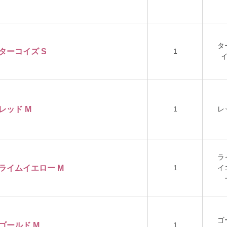
タ
 ターコイズ S
1
 レッド M
1
レ
ラ
ー ライムイエロー M
1
イ
ゴ
 ゴールド M
1