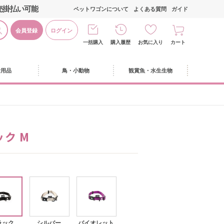
売掛払い可能
ペットワゴンについて
よくある質問
ガイド
会員登録
ログイン
一括購入
購入履歴
お気に入り
カート
活用品
鳥・小動物
観賞魚・水生生物
ック M
ラック
シルバー
バイオレット