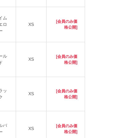
イム
[会員のみ価
エロ
XS
格公開]
ー
ール
[会員のみ価
XS
ド
格公開]
ラッ
[会員のみ価
XS
ク
格公開]
ルバ
[会員のみ価
XS
ー
格公開]