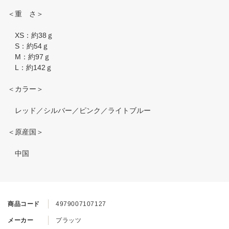
＜重 さ＞
XS：約38ｇ
S：約54ｇ
M：約97ｇ
L：約142ｇ
＜カラー＞
レッド／シルバー／ピンク／ライトブルー
＜原産国＞
中国
商品コード
4979007107127
メーカー
プラッツ