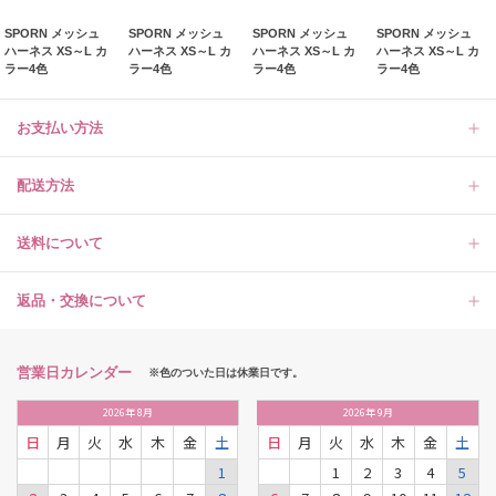
SPORN メッシュ
SPORN メッシュ
SPORN メッシュ
SPORN メッシュ
ハーネス XS～L カ
ハーネス XS～L カ
ハーネス XS～L カ
ハーネス XS～L カ
ラー4色
ラー4色
ラー4色
ラー4色
お支払い方法
配送方法
送料について
返品・交換について
営業日カレンダー
※色のついた日は休業日です。
2026
年
8月
2026
年
9月
日
月
火
水
木
金
土
日
月
火
水
木
金
土
1
1
2
3
4
5