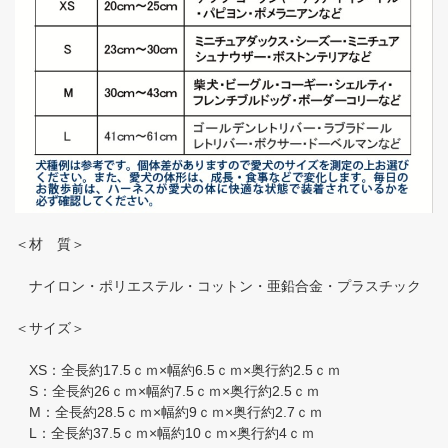
＜材 質＞
ナイロン・ポリエステル・コットン・亜鉛合金・プラスチック
＜サイズ＞
XS：全長約17.5ｃｍ×幅約6.5ｃｍ×奥行約2.5ｃｍ
S：全長約26ｃｍ×幅約7.5ｃｍ×奥行約2.5ｃｍ
M：全長約28.5ｃｍ×幅約9ｃｍ×奥行約2.7ｃｍ
L：全長約37.5ｃｍ×幅約10ｃｍ×奥行約4ｃｍ