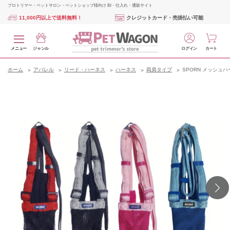
プロトリマー・ペットサロン・ペットショップ様向け 卸・仕入れ・通販サイト
11,000円以上で送料無料！
クレジットカード・売掛払い可能
メニュー
ジャンル
ログイン
カート
ホーム
アパレル
リード・ハーネス
ハーネス
両肩タイプ
SPORN メッシュハ