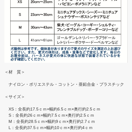
＜材 質＞
ナイロン・ポリエステル・コットン・亜鉛合金・プラスチック
＜サイズ＞
XS：全長約17.5ｃｍ×幅約6.5ｃｍ×奥行約2.5ｃｍ
S：全長約26ｃｍ×幅約7.5ｃｍ×奥行約2.5ｃｍ
M：全長約28.5ｃｍ×幅約9ｃｍ×奥行約2.7ｃｍ
L：全長約37.5ｃｍ×幅約10ｃｍ×奥行約4ｃｍ