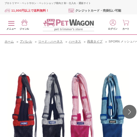
プロトリマー・ペットサロン・ペットショップ様向け 卸・仕入れ・通販サイト
11,000円以上で送料無料！
クレジットカード・売掛払い可能
メニュー
ジャンル
ログイン
カート
ホーム
アパレル
リード・ハーネス
ハーネス
両肩タイプ
SPORN メッシュハ