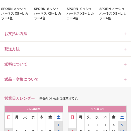
SPORN メッシュ
SPORN メッシュ
SPORN メッシュ
SPORN メッシュ
ハーネス XS～L カ
ハーネス XS～L カ
ハーネス XS～L カ
ハーネス XS～L カ
ラー4色
ラー4色
ラー4色
ラー4色
お支払い方法
配送方法
送料について
返品・交換について
営業日カレンダー
※色のついた日は休業日です。
2026
年
8月
2026
年
9月
日
月
火
水
木
金
土
日
月
火
水
木
金
土
1
1
2
3
4
5