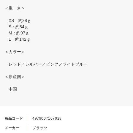
＜重 さ＞
XS：約38ｇ
S：約54ｇ
M：約97ｇ
L：約142ｇ
＜カラー＞
レッド／シルバー／ピンク／ライトブルー
＜原産国＞
中国
商品コード
4979007107028
メーカー
プラッツ