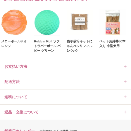
メローボールS オ
Rubb n Roll ソフ
猫草栽培キットに
ペット用綿棒50本
レンジ
トラバーボール パ
ゃんべジリフィル
入り 小型犬用
ピー グリーン
2パック
お支払い方法
配送方法
送料について
返品・交換について