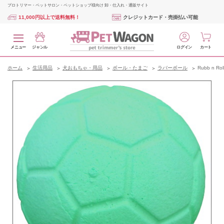
プロトリマー・ペットサロン・ペットショップ様向け 卸・仕入れ・通販サイト
11,000円以上で送料無料！
クレジットカード・売掛払い可能
メニュー
ジャンル
ログイン
カート
ホーム
生活用品
犬おもちゃ・用品
ボール・たまご
ラバーボール
Rubb n 