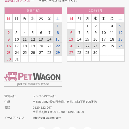
営業日カレンダー
※色のついた日は休業日です。
2026
年
8月
2026
年
9月
日
月
火
水
木
金
土
日
月
火
水
木
金
土
1
1
2
3
4
5
2
3
4
5
6
7
8
6
7
8
9
10
11
12
9
10
11
12
13
14
15
13
14
15
16
17
18
19
16
17
18
19
20
21
22
20
21
22
23
24
25
26
23
24
25
26
27
28
29
27
28
29
30
30
31
運営会社
ジャペル株式会社
住所
〒486-0802 愛知県春日井市桃山町3丁目105番地
電話
0120-122-667
土日祝を除く9:00-12:00・13:00-16:00
メールアドレス
info@pet-wagon.com