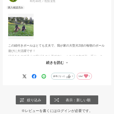
年代:
60代
性別:
女性
この紐付きボールはとても丈夫で、我が家の大型犬2頭の毎朝のボール
遊びに大活躍です！
紐付きなので遠くに投げるのも楽ですし、かなりの力で引っ張りっこ
をしても紐が切れる事もないので 思い切り遊ぶ事が出来、何度もリ
続きを読む
ピ買いさせていただいています😊
参考になった
0
Like!
0
絞り込み
表示：新しい順
※レビューを書くには
ログイン
が必要です。