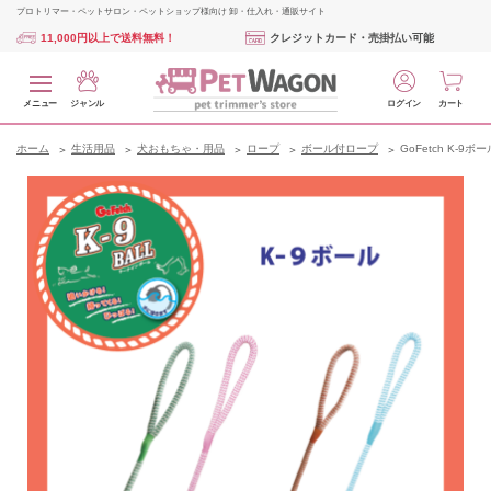
プロトリマー・ペットサロン・ペットショップ様向け 卸・仕入れ・通販サイト
11,000円以上で送料無料！
クレジットカード・売掛払い可能
メニュー
ジャンル
ログイン
カート
ホーム
生活用品
犬おもちゃ・用品
ロープ
ボール付ロープ
GoFetch K-9