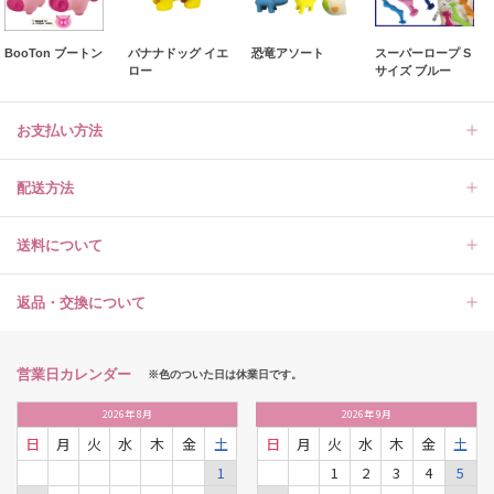
BooTon ブートン
バナナドッグ イエ
恐竜アソート
スーパーロープ S
ロー
サイズ ブルー
お支払い方法
配送方法
送料について
返品・交換について
営業日カレンダー
※色のついた日は休業日です。
2026
年
8月
2026
年
9月
日
月
火
水
木
金
土
日
月
火
水
木
金
土
1
1
2
3
4
5