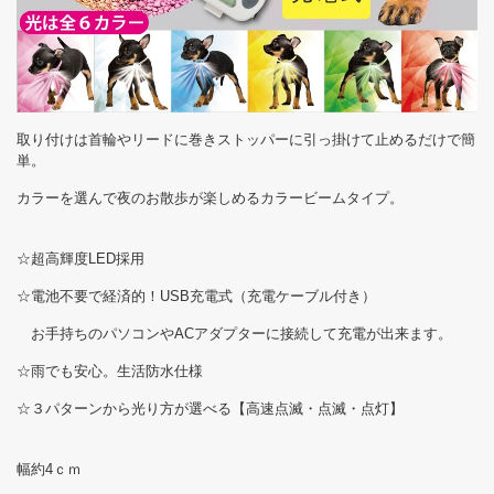
取り付けは首輪やリードに巻きストッパーに引っ掛けて止めるだけで簡
単。
カラーを選んで夜のお散歩が楽しめるカラービームタイプ。
☆超高輝度LED採用
☆電池不要で経済的！USB充電式（充電ケーブル付き）
お手持ちのパソコンやACアダプターに接続して充電が出来ます。
☆雨でも安心。生活防水仕様
☆３パターンから光り方が選べる【高速点滅・点滅・点灯】
幅約4ｃｍ