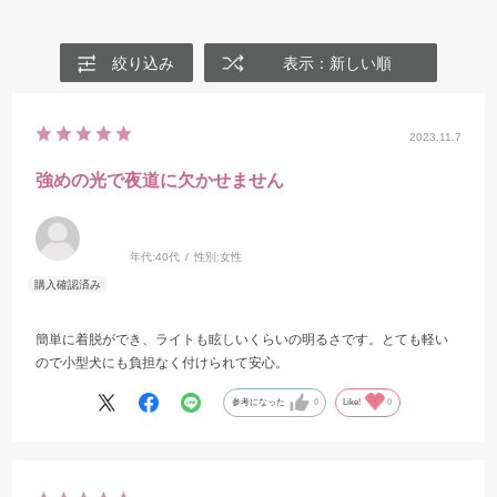
絞り込み
表示：新しい順
2023.11.7
強めの光で夜道に欠かせません
年代:
40代
性別:
女性
簡単に着脱ができ、ライトも眩しいくらいの明るさです。とても軽い
ので小型犬にも負担なく付けられて安心。
参考になった
0
Like!
0