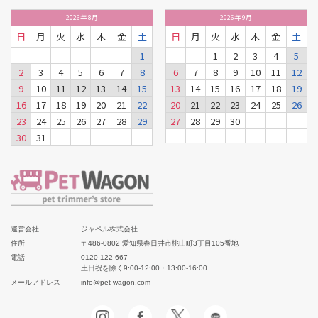
2026
年
8月
2026
年
9月
日
月
火
水
木
金
土
日
月
火
水
木
金
土
1
1
2
3
4
5
2
3
4
5
6
7
8
6
7
8
9
10
11
12
9
10
11
12
13
14
15
13
14
15
16
17
18
19
16
17
18
19
20
21
22
20
21
22
23
24
25
26
23
24
25
26
27
28
29
27
28
29
30
30
31
運営会社
ジャペル株式会社
住所
〒486-0802 愛知県春日井市桃山町3丁目105番地
電話
0120-122-667
土日祝を除く9:00-12:00・13:00-16:00
メールアドレス
info@pet-wagon.com