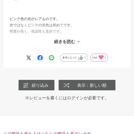
ピンク色の光がレアものです。
赤ではなくピンクの光色は初めてです。
明度が高く、視認性も良好です。
付属のUSBケーブルだけでなく、通常のスマホの充電ケーブルでもOK
続きを読む
なので
便利です。
参考になった
0
Like!
0
絞り込み
表示：新しい順
※レビューを書くには
ログイン
が必要です。