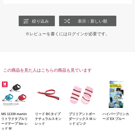
絞り込み
表示：新しい順
※レビューを書くには
ログイン
が必要です。
この商品を見た人はこちらの商品も見ています
MS 11339 martin
リード BCタイプ
ブリリアントボー
ハイパーブリンカ
リトラクタブルリ
ナチュラルスキン
ダーソックス M レ
ーズ EX ブルー
ードテープ 5m レ
レッド
ッド ピンク
ッド M