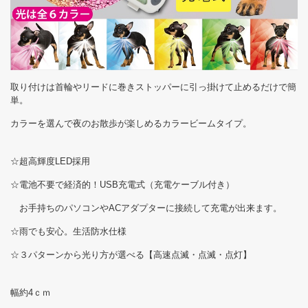
取り付けは首輪やリードに巻きストッパーに引っ掛けて止めるだけで簡
単。
カラーを選んで夜のお散歩が楽しめるカラービームタイプ。
☆超高輝度LED採用
☆電池不要で経済的！USB充電式（充電ケーブル付き）
お手持ちのパソコンやACアダプターに接続して充電が出来ます。
☆雨でも安心。生活防水仕様
☆３パターンから光り方が選べる【高速点滅・点滅・点灯】
幅約4ｃｍ