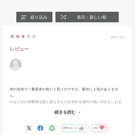
絞り込み
表示：新しい順
2021.10.1
レビュー
赤の光色で一番基本の色だと思うのですが、案外に人気がありませ
ん。
やはり今の消費者は他と異なるものを求める傾向が強いのかもしれま
せん。
続きを読む
特にこのようなライトものは、１００均には似たようなものが無いこ
とが
必須条件のようです。
参考になった
1
Like!
0