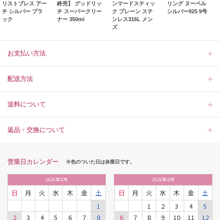
リストブレス アー
終売】 グッドリッ
ンマードスティッ
リング ヌーベル
チ シルバー ブラ
チ スーパークリー
ク プレーン ステ
シルバー925 9号
ック
ナー 350ml
ンレス316L メン
ズ
お支払い方法
配送方法
送料について
返品・交換について
営業日カレンダー
※色のついた日は休業日です。
2026
年
8月
2026
年
9月
日
月
火
水
木
金
土
日
月
火
水
木
金
土
1
1
2
3
4
5
2
3
4
5
6
7
8
6
7
8
9
10
11
12