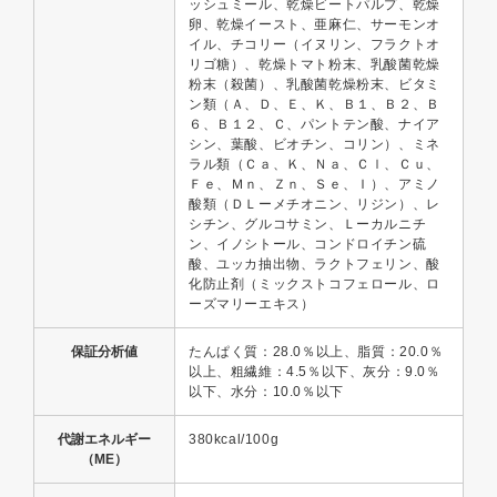
ッシュミール、乾燥ビートパルプ、乾燥
卵、乾燥イースト、亜麻仁、サーモンオ
イル、チコリー（イヌリン、フラクトオ
リゴ糖）、乾燥トマト粉末、乳酸菌乾燥
粉末（殺菌）、乳酸菌乾燥粉末、ビタミ
ン類（Ａ、Ｄ、Ｅ、Ｋ、Ｂ１、Ｂ２、Ｂ
６、Ｂ１２、Ｃ、パントテン酸、ナイア
シン、葉酸、ビオチン、コリン）、ミネ
ラル類（Ｃａ、Ｋ、Ｎａ、Ｃｌ、Ｃｕ、
Ｆｅ、Ｍｎ、Ｚｎ、Ｓｅ、Ｉ）、アミノ
酸類（ＤＬーメチオニン、リジン）、レ
シチン、グルコサミン、Ｌーカルニチ
ン、イノシトール、コンドロイチン硫
酸、ユッカ抽出物、ラクトフェリン、酸
化防止剤（ミックストコフェロール、ロ
ーズマリーエキス）
保証分析値
たんぱく質：28.0％以上、脂質：20.0％
以上、粗繊維：4.5％以下、灰分：9.0％
以下、水分：10.0％以下
代謝エネルギー
380kcal/100g
（ME）