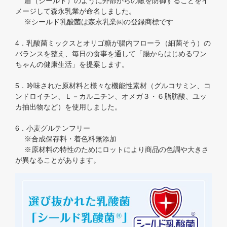
盾（シールド）のように外部からの敵を防御することをイ
メージして森永乳業が命名しました。
※シールド乳酸菌は森永乳業㈱の登録商標です
4．乳酸菌ミックスとオリゴ糖が腸内フローラ（細菌そう）の
バランスを整え、毎日の食事を通して「腸からはじめるワン
ちゃんの健康生活」を提案します。
5．吟味された原材料と様々な機能性素材（グルコサミン、コ
ンドロイチン、Ｌ－カルニチン、オメガ３・６脂肪酸、ユッ
カ抽出物など）を使用しました。
6．小麦グルテンフリー
※合成保存料・着色料無添加
※原材料の特性のためにロットにより商品の色調や大きさ
が異なることがあります。