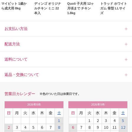
マイビット 1歳か
ディンゴ オリジナ
Quoli 子犬用 12ヶ
トラッド ホワイト
ら成犬用 8kg
ルチキン ミニ 22
月頃まで チキン
ガム 骨型 LLサイ
本入
1.8kg
ズ
お支払い方法
配送方法
送料について
返品・交換について
営業日カレンダー
※色のついた日は休業日です。
2026
年
8月
2026
年
9月
日
月
火
水
木
金
土
日
月
火
水
木
金
土
1
1
2
3
4
5
2
3
4
5
6
7
8
6
7
8
9
10
11
12