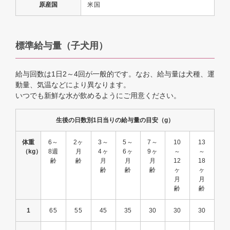
原産国
米国
標準給与量（子犬用）
給与回数は1日2～4回が一般的です。なお、給与量は犬種、運
動量、気温などにより異なります。
いつでも新鮮な水が飲めるようにご用意ください。
生後の日数別1日当りの給与量の目安（g）
体重
6～
2ヶ
3～
5～
7～
10
13
（kg）
8週
月
4ヶ
6ヶ
9ヶ
～
～
齢
齢
月
月
月
12
18
齢
齢
齢
ヶ
ヶ
月
月
齢
齢
1
65
55
45
35
30
30
30