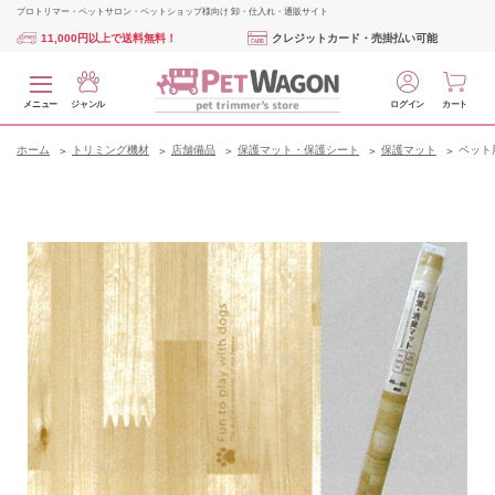
プロトリマー・ペットサロン・ペットショップ様向け 卸・仕入れ・通販サイト
11,000円以上で送料無料！
クレジットカード・売掛払い可能
メニュー
ジャンル
ログイン
カート
ホーム
トリミング機材
店舗備品
保護マット・保護シート
保護マット
ペット用