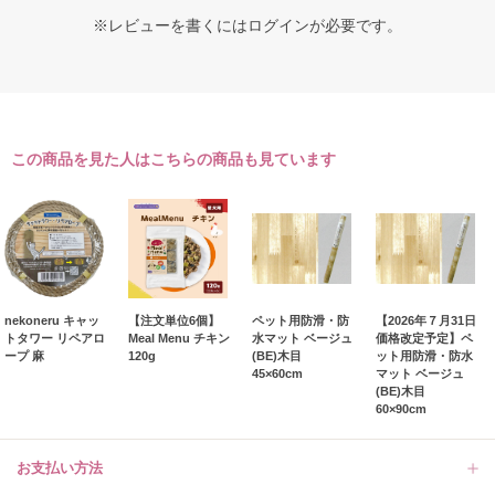
※レビューを書くには
ログイン
が必要です。
この商品を見た人はこちらの商品も見ています
nekoneru キャッ
【注文単位6個】
ペット用防滑・防
【2026年７月31日
トタワー リペアロ
Meal Menu チキン
水マット ベージュ
価格改定予定】ペ
ープ 麻
120g
(BE)木目
ット用防滑・防水
45×60cm
マット ベージュ
(BE)木目
60×90cm
お支払い方法