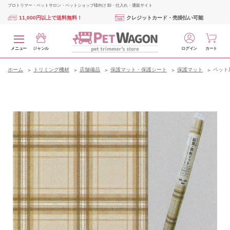
プロトリマー・ペットサロン・ペットショップ様向け 卸・仕入れ・通販サイト
11,000円以上で送料無料！
クレジットカード・売掛払い可能
メニュー
ジャンル
ログイン
カート
ホーム
トリミング機材
店舗備品
保護マット・保護シート
保護マット
ペット用