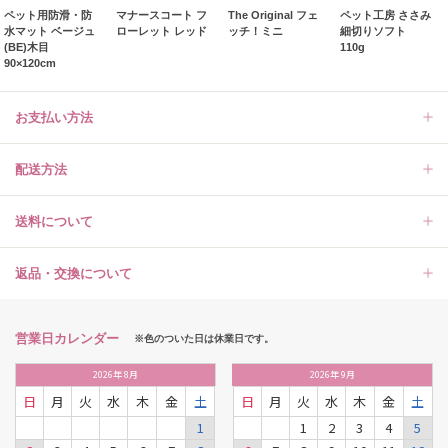
ペット用防滑・防
マナースコート フ
The Original フェ
ペット工房 ささみ
水マット ベージュ
ローレット レッド
ッチ！ミニ
細切りソフト
(BE)木目
110g
90×120cm
お支払い方法
配送方法
送料について
返品・交換について
営業日カレンダー
※色のついた日は休業日です。
2026
年
8月
2026
年
9月
日
月
火
水
木
金
土
日
月
火
水
木
金
土
1
1
2
3
4
5